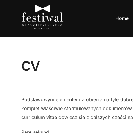
Skip
to
Home
content
CV
Podstawowym elementem zrobienia na tyle dobreg
komplet właściwie sformułowanych dokumentów. 
curriculum vitae dowiesz się z dalszych części n
Parę sekund