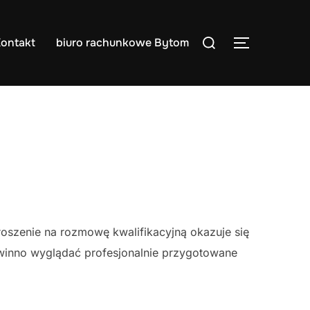
Search
ontakt
biuro rachunkowe Bytom
TOGGLE S
for:
oszenie na rozmowę kwalifikacyjną okazuje się
winno wyglądać profesjonalnie przygotowane