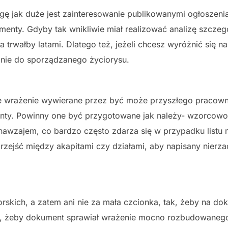
ę jak duże jest zainteresowanie publikowanymi ogłoszeniam
enty. Gdyby tak wnikliwie miał realizować analizę szczegół
rwałby latami. Dlatego też, jeżeli chcesz wyróżnić się na
idnie do sporządzanego życiorysu.
 wrażenie wywierane przez być może przyszłego pracownika
ty. Powinny one być przygotowane jak należy- wzorcowo, s
e nawzajem, co bardzo często zdarza się w przypadku listu
rzejść między akapitami czy działami, aby napisany nierz
kich, a zatem ani nie za mała czcionka, tak, żeby na doku
u, żeby dokument sprawiał wrażenie mocno rozbudowanego. 