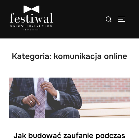
Skip
to
Search
TOGGLE
content
for:
Kategoria:
komunikacja online
Jak budować zaufanie podczas